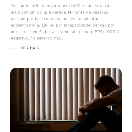
Ter um benefício negado pelo INSS é uma situação
mais comum do que parece. Milhares de pessoas
passam por isso todos os meses ao solicitar
aposentadoria, auxílio por incapacidade, pensão por
morte ou benefícios assistenciais como o BPC/LOAS. A
negativa, no entanto, não…
LEIA MAIS