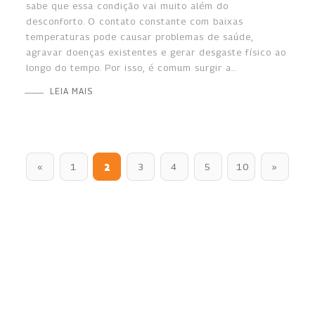
sabe que essa condição vai muito além do
desconforto. O contato constante com baixas
temperaturas pode causar problemas de saúde,
agravar doenças existentes e gerar desgaste físico ao
longo do tempo. Por isso, é comum surgir a…
LEIA MAIS
«
1
2
3
4
5
10
»