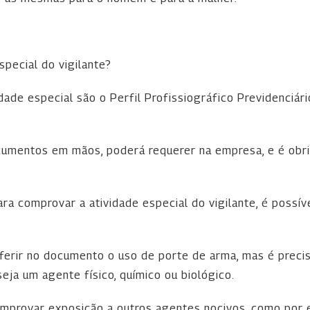
pecial do vigilante?
dade especial são o Perfil Profissiográfico Previdenciár
ocumentos em mãos, poderá requerer na empresa, e é o
a comprovar a atividade especial do vigilante, é possí
ferir no documento o uso de porte de arma, mas é preci
eja um agente físico, químico ou biológico.
mprovar exposição a outros agentes nocivos, como por 